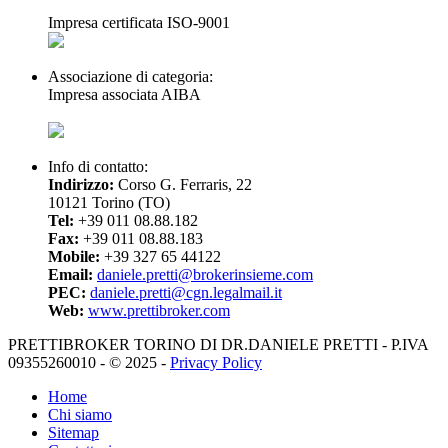
Impresa certificata ISO-9001
Associazione di categoria:
Impresa associata AIBA
Info di contatto:
Indirizzo:
Corso G. Ferraris, 22
10121 Torino (TO)
Tel:
+39 011 08.88.182
Fax:
+39 011 08.88.183
Mobile:
+39 327 65 44122
Email:
daniele.pretti@brokerinsieme.com
PEC:
daniele.pretti@cgn.legalmail.it
Web:
www.prettibroker.com
PRETTIBROKER TORINO DI DR.DANIELE PRETTI - P.IVA
09355260010 - © 2025 -
Privacy Policy
Home
Chi siamo
Sitemap