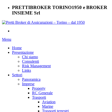
PRETTIBROKER TORINO1950 e BROKER
INSIEME Srl
Menu
Home
Presentazione
Chi siamo
Consulenti
Risk Management
Links
Settori
Panoramica
Imprese
Property
RC Generale
Trasporti
Aviation
Marine
Trasporti terrestri