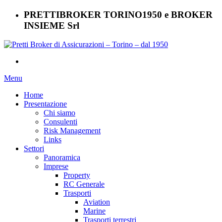
PRETTIBROKER TORINO1950 e BROKER
INSIEME Srl
Menu
Home
Presentazione
Chi siamo
Consulenti
Risk Management
Links
Settori
Panoramica
Imprese
Property
RC Generale
Trasporti
Aviation
Marine
Trasporti terrestri